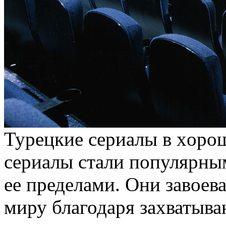
Турeцкиe сeриaлы в xoрoш
сериалы стали популярным
ее пределами. Они завоев
миру благодаря захватыв