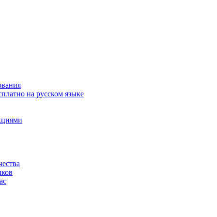
ования
сплатно на русском языке
акциями
чества
чков
ас