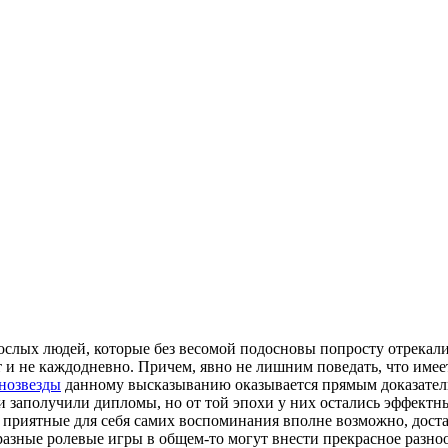
ослых людей, которые без весомой подосновы попросту отрекали
 и не каждодневно. Причем, явно не лишним поведать, что имее
нозвезды
данному высказыванию оказывается прямым доказатель
 заполучили дипломы, но от той эпохи у них остались эффектны
 и приятные для себя самих воспоминания вполне возможно, дост
азные ролевые игры в общем-то могут внести прекрасное разно