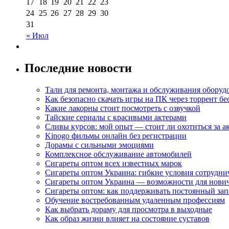
17
18
19
20
21
22
23
24
25
26
27
28
29
30
31
« Июл
Последние новости
Тали для ремонта, монтажа и обслуживания оборуд
Как безопасно скачать игры на ПК через торрент бе
Какие лакорны стоит посмотреть с озвучкой
Тайские сериалы с красивыми актерами
Сливы курсов: мой опыт — стоит ли охотиться за 
Kinogo фильмы онлайн без регистрации
Дорамы с сильными эмоциями
Комплексное обслуживание автомобилей
Сигареты оптом всех известных марок
Сигареты оптом Украина: гибкие условия сотрудни
Сигареты оптом Украина — возможности для нови
Сигареты оптом: как поддерживать постоянный зап
Обучение востребованным удаленным профессиям
Как выбрать дораму для просмотра в выходные
Как образ жизни влияет на состояние суставов