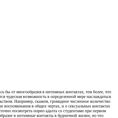
сь бы от многообразия в интимных контактах, тем более, что
тся чудесная возможность в определенной мере наслаждаться
ством. Например, скажем, громадное численное количество
е воспоминания в общих чертах, и о сексуальных контактах
аточно посмотреть порно адалта со студентами при первом
образие в интимные контакты в будничной жизни, но что