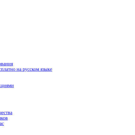
ования
сплатно на русском языке
акциями
чества
чков
ас