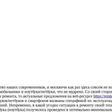
во наших современников, и москвичи как раз здесь совсем не и
обильники и ноутбуки/нетбуки, что не мудрено. Со своей сторон
и ремонта, то актуальные предложения на веб-ресурсе
https://rem
тбуков/нетбуков и смартфонов вызваны спецификой их эксплуата
ий. Непременно, в какой угодно ситуации к ремонту своей тех
ука (ноутбука) получилось проведено в оптимально-минимальны