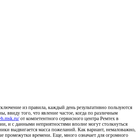
сключение из правила, каждый день результативно пользуются
ы, ввиду того, что явление частое, когда по различным
teh.msk.ru/
от компетентного сервисного центра Ремтех в
ции, и с данными неприятностями вполне могут столкнуться
ники выдвигается масса пожеланий. Как вариант, немаловажно,
е промежутки времени. Еще, много означает для огромного