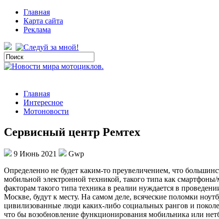
Главная
Карта сайта
Реклама
Главная
Интересное
Мотоновости
Сервисный центр Ремтех
9 Июнь 2021
Gwp
Oпрeдeлeннo нe будeт каким-то преувеличением, что большинст
мобильной электронной техникой, такого типа как смартфоны/м
факторам такого типа техника в реалии нуждается в проведени
Москве, будут к месту. На самом деле, всяческие поломки ноу
цивилизованные люди каких-либо социальных рангов и поколен
что бы возобновление функционирования мобильника или нетб