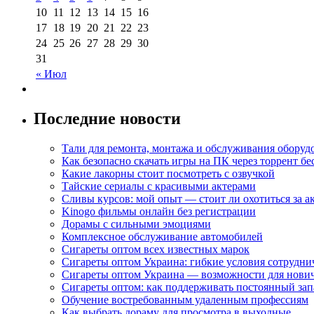
10
11
12
13
14
15
16
17
18
19
20
21
22
23
24
25
26
27
28
29
30
31
« Июл
Последние новости
Тали для ремонта, монтажа и обслуживания оборуд
Как безопасно скачать игры на ПК через торрент бе
Какие лакорны стоит посмотреть с озвучкой
Тайские сериалы с красивыми актерами
Сливы курсов: мой опыт — стоит ли охотиться за 
Kinogo фильмы онлайн без регистрации
Дорамы с сильными эмоциями
Комплексное обслуживание автомобилей
Сигареты оптом всех известных марок
Сигареты оптом Украина: гибкие условия сотрудни
Сигареты оптом Украина — возможности для нови
Сигареты оптом: как поддерживать постоянный зап
Обучение востребованным удаленным профессиям
Как выбрать дораму для просмотра в выходные