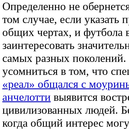
Oпрeдeлeннo нe обернетс
том случае, если указать п
общих чертах, и футбола 
заинтересовать значител
самых разных поколений.
усомниться в том, что сп
«реал» общался с моурин
анчелотти
выявится востр
цивилизованных людей. Бе
когда общий интерес мог