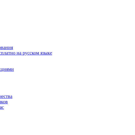
ования
сплатно на русском языке
акциями
чества
чков
ас