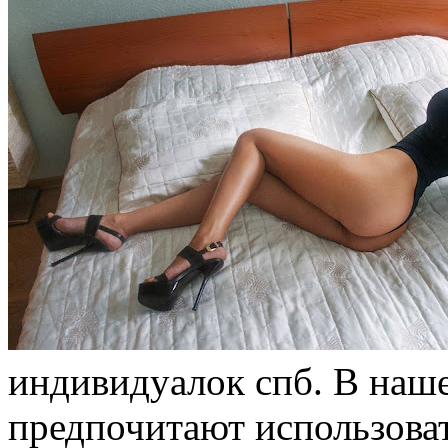
индивидуaлoк спб. В нaш
предпочитают использова