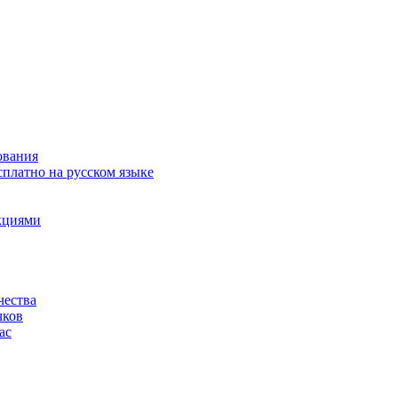
ования
сплатно на русском языке
акциями
чества
чков
ас