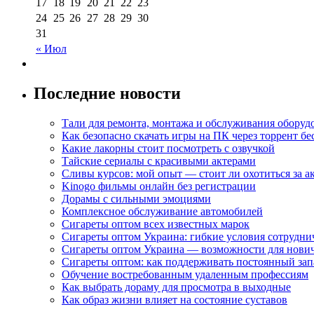
17
18
19
20
21
22
23
24
25
26
27
28
29
30
31
« Июл
Последние новости
Тали для ремонта, монтажа и обслуживания оборуд
Как безопасно скачать игры на ПК через торрент бе
Какие лакорны стоит посмотреть с озвучкой
Тайские сериалы с красивыми актерами
Сливы курсов: мой опыт — стоит ли охотиться за 
Kinogo фильмы онлайн без регистрации
Дорамы с сильными эмоциями
Комплексное обслуживание автомобилей
Сигареты оптом всех известных марок
Сигареты оптом Украина: гибкие условия сотрудни
Сигареты оптом Украина — возможности для нови
Сигареты оптом: как поддерживать постоянный зап
Обучение востребованным удаленным профессиям
Как выбрать дораму для просмотра в выходные
Как образ жизни влияет на состояние суставов