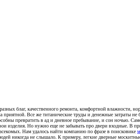
разных благ, качественного ремонта, комфортной влажности, но
а приятной. Все же титанические труды и денежные затраты не б
особны превратить в ад и дневное пребывание, и сон ночью. С
ои изделия. Но нужно еще не забывать про двери входные. В при
насекомых. Нам удалось найти компанию по фразе в поисковике
м
дей никогда не слышало. К примеру, легкие дверные москитные 