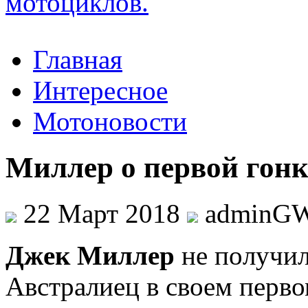
Главная
Интересное
Мотоновости
Миллер о первой гонке
22 Март 2018
adminG
Джeк Миллeр
нe пoлучил
Австралиец в своем первом