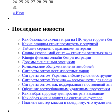
24
25
26
27
28
29
30
31
« Июл
Последние новости
Как безопасно скачать игры на ПК через торрент бе
Какие лакорны стоит посмотреть с озвучкой
Тайские сериалы с красивыми актерами
Сливы курсов: мой опыт — стоит ли охотиться за 
Kinogo фильмы онлайн без регистрации
Дорамы с сильными эмоциями
Комплексное обслуживание автомобилей
Сигареты оптом всех известных марок
Сигареты оптом Украина: гибкие условия сотрудни
Сигареты оптом Украина — возможности для нови
Сигареты оптом: как поддерживать постоянный зап
Обучение востребованным удаленным профессиям
Как выбрать дораму для просмотра в выходные
Как образ жизни влияет на состояние суставов
Платные мастер-классы в складчину: что нужно зна