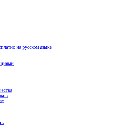
сплатно на русском языке
акциями
чества
чков
ас
ть