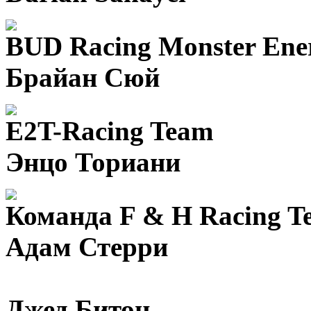
BUD Racing Monster Ene
Брайан Сюй
E2T-Racing Team
Энцо Ториани
Команда F & H Racing
T
Адам Стерри
Джед Битон