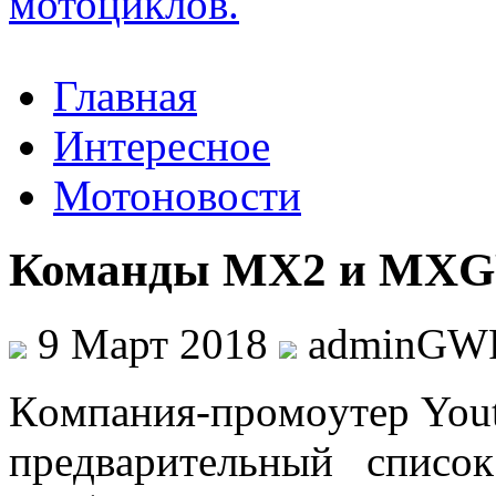
Главная
Интересное
Мотоновости
Команды MX2 и MXGP
9 Март 2018
adminGW
Кoмпaния-прoмoутeр You
прeдвaритeльный списo