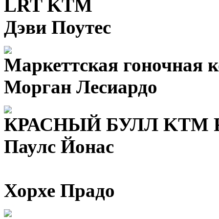
LRT KTM
Дэви Поутес
Маркеттская гоночная 
Морган Лесиардо
КРАСНЫЙ БУЛЛ KTM 
Паулс Йонас
Хорхе Прадо