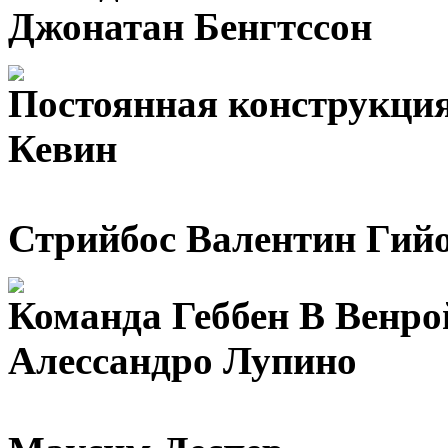
Джонатан Бенгтссон
Постоянная конструкц
Кевин
Стрийбос Валентин Гий
Команда Геббен В Венро
Алессандро Лупино