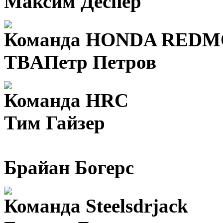
Максим Деспер
Команда HONDA RED
TBA
Петр Петров
Команда HRC
Тим Гайзер
Брайан Богерс
Команда Steelsdrjack