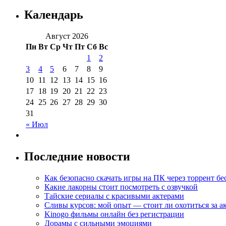
Календарь
Август 2026
Пн
Вт
Ср
Чт
Пт
Сб
Вс
1
2
3
4
5
6
7
8
9
10
11
12
13
14
15
16
17
18
19
20
21
22
23
24
25
26
27
28
29
30
31
« Июл
Последние новости
Как безопасно скачать игры на ПК через торрент бе
Какие лакорны стоит посмотреть с озвучкой
Тайские сериалы с красивыми актерами
Сливы курсов: мой опыт — стоит ли охотиться за 
Kinogo фильмы онлайн без регистрации
Дорамы с сильными эмоциями