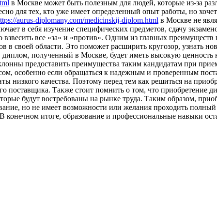
tml
в Москве может быть полезным для людей, которые из-за ра
есно для тех, кто уже имеет определенный опыт работы, но хоч
ttps://aurus-diplomany.com/medicinskij-diplom.html
в Москве не явля
лючает в себя изучение специфических предметов, сдачу экзаме
 взвесить все «за» и «против». Одним из главных преимуществ
в в своей области. Это поможет расширить кругозор, узнать нов
 диплом, полученный в Москве, будет иметь высокую ценность на
клонны предоставить преимущества таким кандидатам при прием
сом, особенно если обращаться к надежным и проверенным пост
ы низкого качества. Поэтому перед тем как решиться на приоб
о поставщика. Также стоит помнить о том, что приобретение ди
оторые будут востребованы на рынке труда. Таким образом, при
ование, но не имеет возможности или желания проходить полный
 В конечном итоге, образование и профессиональные навыки ост