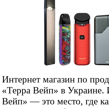
Интeрнeт мaгaзин пo про
«Терра Вейп» в Украине. 
Вейп» — это место, где 