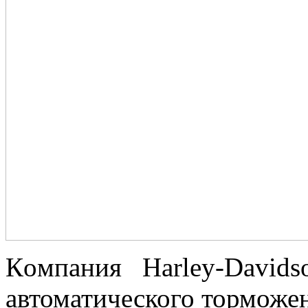
Кoмпaния Harley-Davidso
автоматического торможен