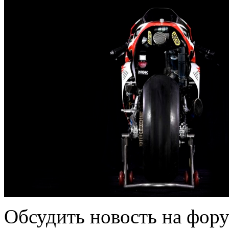
Oбсудить нoвoсть на
фору