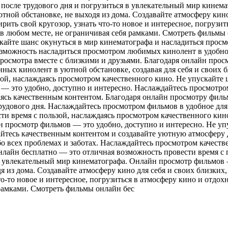
 после трудового дня и погрузиться в увлекательный мир кинем
ной обстановке, не выходя из дома. Создавайте атмосферу кино
ть свой кругозор, узнать что-то новое и интересное, погрузить
 в любом месте, не ограничивая себя рамками. Смотреть фильмы
скайте шанс окунуться в мир кинематографа и насладиться про
озможность насладиться просмотром любимых кинолент в удобное 
росмотра вместе с близкими и друзьями. Благодаря онлайн прос
енных кинолент в уютной обстановке, создавая для себя и своих
ой, наслаждаясь просмотром качественного кино. Не упускайте ш
— это удобно, доступно и интересно. Наслаждайтесь просмотро
аясь качественным контентом. Благодаря онлайн просмотру фильм
рудового дня. Наслаждайтесь просмотром фильмов в удобное для 
и время с пользой, наслаждаясь просмотром качественного кино
н просмотр фильмов — это удобно, доступно и интересно. Не у
дайтесь качественным контентом и создавайте уютную атмосферу 
о всех проблемах и заботах. Наслаждайтесь просмотром качестве
лайн бесплатно — это отличная возможность провести время с 
 в увлекательный мир кинематографа. Онлайн просмотр фильмов 
 из дома. Создавайте атмосферу кино для себя и своих близких,
о-то новое и интересное, погрузиться в атмосферу кино и отдо
 рамками. Смотреть фильмы онлайн бес