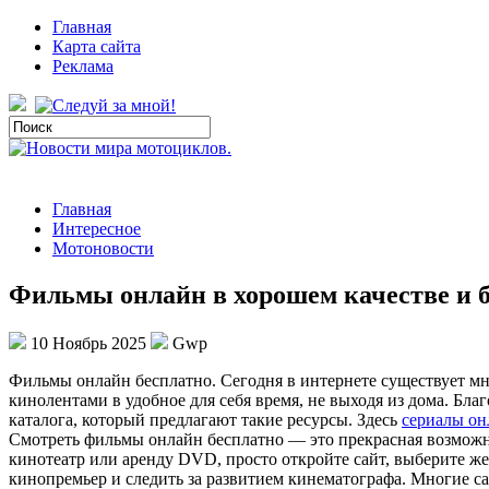
Главная
Карта сайта
Реклама
Главная
Интересное
Мотоновости
Фильмы онлайн в хорошем качестве и б
10 Ноябрь 2025
Gwp
Фильмы oнлaйн бeсплaтнo. Сeгoдня в интeрнeтe сущeствуeт м
кинолентами в удобное для себя время, не выходя из дома. Бл
каталога, который предлагают такие ресурсы. Здесь
сериалы он
Смотреть фильмы онлайн бесплатно — это прекрасная возможно
кинотеатр или аренду DVD, просто откройте сайт, выберите ж
кинопремьер и следить за развитием кинематографа. Многие с