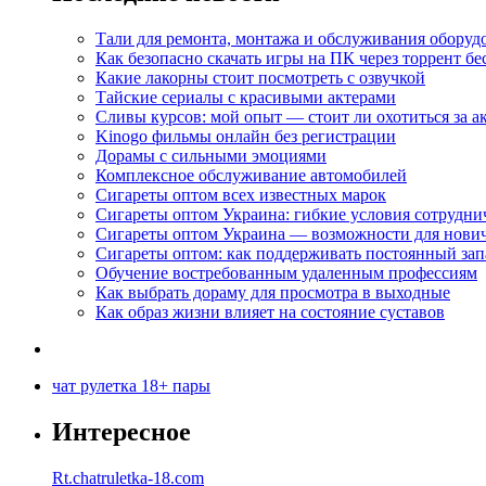
Тали для ремонта, монтажа и обслуживания оборуд
Как безопасно скачать игры на ПК через торрент бе
Какие лакорны стоит посмотреть с озвучкой
Тайские сериалы с красивыми актерами
Сливы курсов: мой опыт — стоит ли охотиться за 
Kinogo фильмы онлайн без регистрации
Дорамы с сильными эмоциями
Комплексное обслуживание автомобилей
Сигареты оптом всех известных марок
Сигареты оптом Украина: гибкие условия сотрудни
Сигареты оптом Украина — возможности для нови
Сигареты оптом: как поддерживать постоянный зап
Обучение востребованным удаленным профессиям
Как выбрать дораму для просмотра в выходные
Как образ жизни влияет на состояние суставов
чат рулетка 18+ пары
Интересное
Rt.chatruletka-18.com