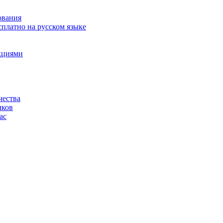
ования
сплатно на русском языке
акциями
чества
чков
ас