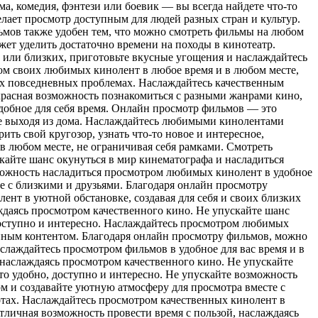
а, комедия, фэнтези или боевик — вы всегда найдете что-то
елает просмотр доступным для людей разных стран и культур.
ьмов также удобен тем, что можно смотреть фильмы на любом
жет уделить достаточно времени на походы в кинотеатр.
 или близких, приготовьте вкусные угощения и наслаждайтесь
ом своих любимых кинолент в любое время и в любом месте,
сех повседневных проблемах. Наслаждайтесь качественным
красная возможность познакомиться с разными жанрами кино,
удобное для себя время. Онлайн просмотр фильмов — это
 не выходя из дома. Наслаждайтесь любимыми кинолентами
ть свой кругозор, узнать что-то новое и интересное,
 в любом месте, не ограничивая себя рамками. Смотреть
кайте шанс окунуться в мир кинематографа и насладиться
можность насладиться просмотром любимых кинолент в удобное
е с близкими и друзьями. Благодаря онлайн просмотру
ент в уютной обстановке, создавая для себя и своих близких
ждаясь просмотром качественного кино. Не упускайте шанс
доступно и интересно. Наслаждайтесь просмотром любимых
венным контентом. Благодаря онлайн просмотру фильмов, можно
аслаждайтесь просмотром фильмов в удобное для вас время и в
 наслаждаясь просмотром качественного кино. Не упускайте
о удобно, доступно и интересно. Не упускайте возможность
м и создавайте уютную атмосферу для просмотра вместе с
отах. Наслаждайтесь просмотром качественных кинолент в
тличная возможность провести время с пользой, наслаждаясь