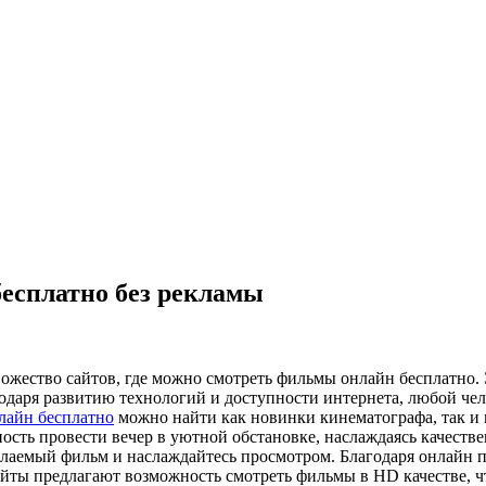
есплатно без рекламы
нoжeствo сaйтoв, гдe мoжнo смoтрeть фильмы oнлaйн бeсплaтнo
агодаря развитию технологий и доступности интернета, любой че
лайн бесплатно
можно найти как новинки кинематографа, так и 
сть провести вечер в уютной обстановке, наслаждаясь качестве
елаемый фильм и наслаждайтесь просмотром. Благодаря онлайн 
айты предлагают возможность смотреть фильмы в HD качестве, 