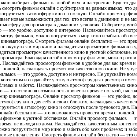
жно выбирать фильмы на любой вкус и настроение. Будь то драм
 смотреть фильмы онлайн с субтитрами на разных языках, что д
погрузиться в атмосферу кино на полную. Онлайн просмотр фил
ает новые возможности для тех, кто всегда в движении и не мо
тмосферу для просмотра в домашних условиях. Соберите друзей
 — это удобно, доступно и интересно. Наслаждайтесь просмотр
осмотру фильмов, можно погрузиться в мир кино и забыть обо в
ы кинематографа. Смотреть фильмы онлайн бесплатно — это пре
шанс окунуться в мир кино и насладиться просмотром фильмов в 
ладиться просмотром качественного кино в уютной обстановке,
 просмотра. Благодаря онлайн просмотру фильмов, можно расшири
я. Наслаждайтесь просмотром фильмов в удобное для вас время и
 пользой, наслаждаясь просмотром качественного кино. Не упус
ильмов — это удобно, доступно и интересно. Не упускайте воз
м контентом и создавайте уютную атмосферу для просмотра вмест
блемах и заботах. Наслаждайтесь просмотром качественных кинол
 — это отличная возможность провести время с пользой, насла
й мир кинематографа. Онлайн просмотр фильмов — это удобно, 
 атмосферу кино для себя и своих близких, наслаждаясь качест
огрузиться в атмосферу кино и отдохнуть после трудового дня. Н
онлайн бесплатно — это возможность провести время с пользой,
м фильмов в уютной обстановке. Онлайн просмотр фильмов — эт
ремя, не выходя из дома. Наслаждайтесь качественным контенто
жно погрузиться в мир кино и забыть обо всех проблемах и заб
ваемые впечатления. Смотреть фильмы онлайн бесплатно — это о