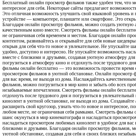
Бесплатный онлайн просмотр фильмов также удобен тем, что мо
интересное для себя. Некоторые сайты предлагают возможность
Это отличная возможность улучшить свой языковой уровень и 
устройстве — компьютере, планшете или смартфоне. Это открыв
Благодаря онлайн просмотру фильмов, можно создать уютную а
качественным кино вместе. Смотреть фильмы онлайн бесплатно
не ограничивая себя временем и местом. Благодаря онлайн пр
контентом, развивайтесь и открывайте для себя новые шедевр
открыв для себя что-то новое и увлекательное. Не упускайте 
удобно, доступно и интересно. Не упускайте возможность нас
вместе с близкими и друзьями, создавая уютную атмосферу для
погрузиться в атмосферу кино и отдохнуть после трудового дн
фильмы онлайн бесплатно — это возможность провести время с
просмотром фильмов в уютной обстановке. Онлайн просмотр ф
для вас время, не выходя из дома. Наслаждайтесь качественны
фильмов, можно погрузиться в мир кино и забыть обо всех про
незабываемые впечатления. Смотреть фильмы онлайн бесплатно
отдохнуть после трудового дня и погрузиться в увлекательны
кинолент в уютной обстановке, не выходя из дома. Создавайте
расширить свой кругозор, узнать что-то новое и интересное, п
любом месте, не ограничивая себя рамками. Смотреть фильмы 
шанс окунуться в мир кинематографа и насладиться просмотро
насладиться просмотром любимых кинолент в удобное для вас в
близкими и друзьями. Благодаря онлайн просмотру фильмов, мо
уютной обстановке, создавая для себя и своих близких незабы