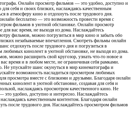
атографа. Онлайн просмотр фильмов — это удобно, доступно и
 для себя и своих близких, наслаждаясь качественным
ся в атмосферу кино и отдохнуть после трудового дня.
 онлайн бесплатно — это возможность провести время с
смотром фильмов в уютной обстановке. Онлайн просмотр
для вас время, не выходя из дома. Наслаждайтесь
мотру фильмов, можно погрузиться в мир кино и забыть обо
 близких незабываемые впечатления. Смотреть фильмы онлайн
анс отдохнуть после трудового дня и погрузиться в
м любимых кинолент в уютной обстановке, не выходя из дома.
ов, можно расширить свой кругозор, узнать что-то новое и
вас время и в любом месте, не ограничивая себя рамками.
. Не упускайте шанс окунуться в мир кинематографа и
пускайте возможность насладиться просмотром любимых
для просмотра вместе с близкими и друзьями. Благодаря онлайн
нных кинолент в уютной обстановке, создавая для себя и
пользой, наслаждаясь просмотром качественного кино. Не
— это удобно, доступно и интересно. Наслаждайтесь
 наслаждаясь качественным контентом. Благодаря онлайн
хнуть после трудового дня. Наслаждайтесь просмотром фильмов