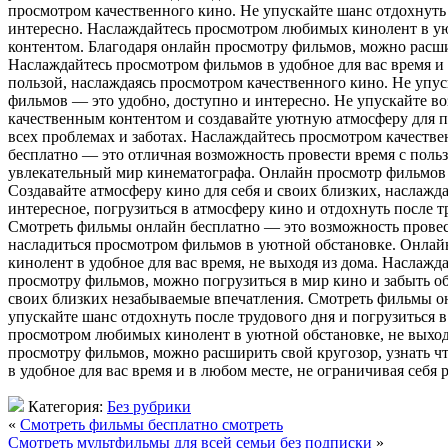
просмотром качественного кино. Не упускайте шанс отдохнуть
интересно. Наслаждайтесь просмотром любимых кинолент в уют
контентом. Благодаря онлайн просмотру фильмов, можно расшири
Наслаждайтесь просмотром фильмов в удобное для вас время и
пользой, наслаждаясь просмотром качественного кино. Не упу
фильмов — это удобно, доступно и интересно. Не упускайте в
качественным контентом и создавайте уютную атмосферу для п
всех проблемах и заботах. Наслаждайтесь просмотром качеств
бесплатно — это отличная возможность провести время с польз
увлекательный мир кинематографа. Онлайн просмотр фильмов 
Создавайте атмосферу кино для себя и своих близких, наслажд
интересное, погрузиться в атмосферу кино и отдохнуть после т
Смотреть фильмы онлайн бесплатно — это возможность провест
насладиться просмотром фильмов в уютной обстановке. Онлай
кинолент в удобное для вас время, не выходя из дома. Наслаж
просмотру фильмов, можно погрузиться в мир кино и забыть об
своих близких незабываемые впечатления. Смотреть фильмы он
упускайте шанс отдохнуть после трудового дня и погрузиться
просмотром любимых кинолент в уютной обстановке, не выходя
просмотру фильмов, можно расширить свой кругозор, узнать чт
в удобное для вас время и в любом месте, не ограничивая себя
Категория:
Без рубрики
«
Смотреть фильмы бесплатно смотреть
Смотреть мультфильмы для всей семьи без подписки
»