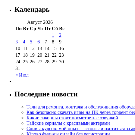
Календарь
Август 2026
Пн
Вт
Ср
Чт
Пт
Сб
Вс
1
2
3
4
5
6
7
8
9
10
11
12
13
14
15
16
17
18
19
20
21
22
23
24
25
26
27
28
29
30
31
« Июл
Последние новости
Тали для ремонта, монтажа и обслуживания оборуд
Как безопасно скачать игры на ПК через торрент бе
Какие лакорны стоит посмотреть с озвучкой
Тайские сериалы с красивыми актерами
Сливы курсов: мой опыт — стоит ли охотиться за 
Kinogo фильмы онлайн без регистрации