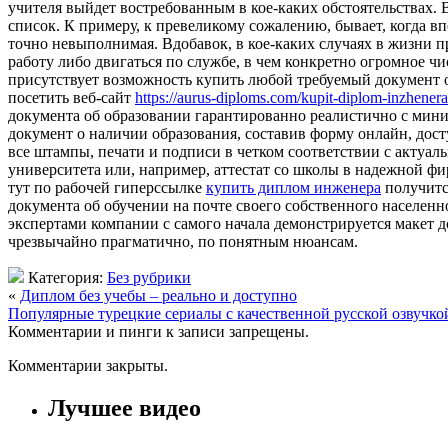
учителя выйдет востребованным в кое-каких обстоятельствах. 
список. К примеру, к превеликому сожалению, бывает, когда вп
точно невыполнимая. Вдобавок, в кое-каких случаях в жизни 
работу либо двигаться по службе, в чем конкретно огромное ч
присутствует возможность купить любой требуемый документ о
посетить веб-сайт
https://aurus-diploms.com/kupit-diplom-inzhenera
документа об образовании гарантированно реалистично с мини
документ о наличии образования, составив форму онлайн, дос
все штампы, печати и подписи в четком соответствии с актуа
университета или, например, аттестат со школы в надежной фи
тут по рабочей гиперссылке
купить диплом инженера
получитс
документа об обучении на почте своего собственного населенн
экспертами компании с самого начала демонстрируется макет д
чрезвычайно прагматично, по понятным нюансам.
Категория:
Без рубрики
«
Диплом без учебы – реально и доступно
Популярные турецкие сериалы с качественной русской озвучко
Комментарии и пинги к записи запрещены.
Комментарии закрыты.
Лучшее видео