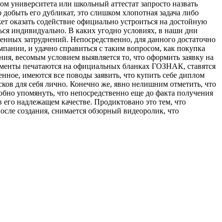
ом университета или школьный аттестат запросто назвать
 добыть его дубликат, это слишком хлопотная задача либо
жет оказать содействие официально устроиться на достойную
ься индивидуально. В каких угодно условиях, в наши дни
бенных затруднений. Непосредственно, для данного достаточно
пании, и удачно справиться с таким вопросом, как покупка
ия, весомым условием выявляется то, что оформить заявку на
кументы печатаются на официальных бланках ГОЗНАК, ставятся
нное, имеются все поводы заявить, что купить себе диплом
ков для себя лично. Конечно же, явно нелишним отметить, что
бно упомянуть, что непосредственно еще до факта получения
в его надлежащем качестве. Продиктовано это тем, что
осле создания, снимается обзорный видеоролик, что