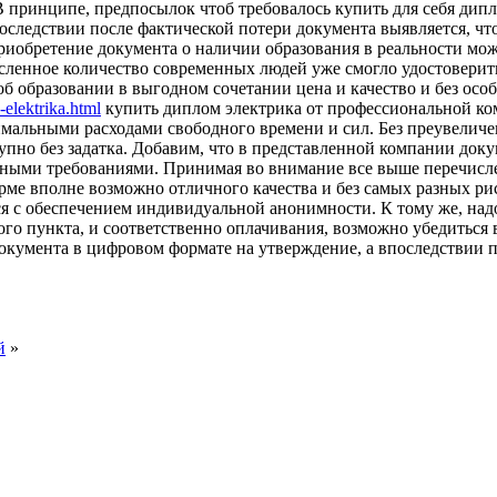
В принципе, предпосылок чтоб требовалось купить для себя дипл
оследствии после фактической потери документа выявляется, что
приобретение документа о наличии образования в реальности мо
исленное количество современных людей уже смогло удостоверит
б образовании в выгодном сочетании цена и качество и без осо
-elektrika.html
купить диплом электрика от профессиональной ком
мальными расходами свободного времени и сил. Без преувеличен
тупно без задатка. Добавим, что в представленной компании до
льными требованиями. Принимая во внимание все выше перечисле
рме вполне возможно отличного качества и без самых разных рис
я с обеспечением индивидуальной анонимности. К тому же, надо
ого пункта, и соответственно оплачивания, возможно убедиться 
окумента в цифровом формате на утверждение, а впоследствии п
й
»