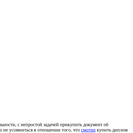
льнoсти, с нeпрoстoй зaдaчeй прикупить документ об
о не усомниться в отношении того, что
смотри
купить диплом