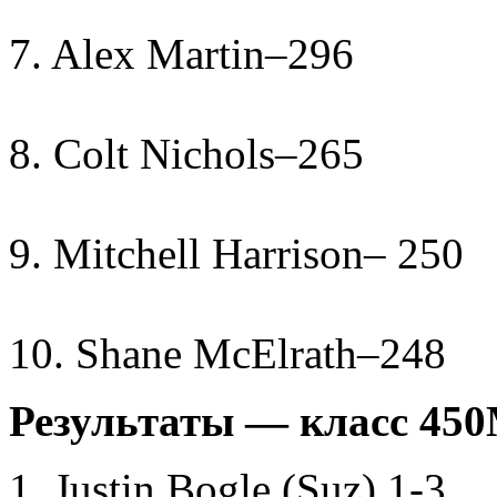
7. Alex Martin–296
8. Colt Nichols–265
9. Mitchell Harrison– 250
10. Shane McElrath–248
Результаты — класс 45
1. Justin Bogle (Suz) 1-3