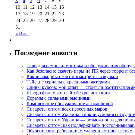
3
4
5
6
7
8
9
10
11
12
13
14
15
16
17
18
19
20
21
22
23
24
25
26
27
28
29
30
31
« Июл
Последние новости
Тали для ремонта, монтажа и обслуживания оборуд
Как безопасно скачать игры на ПК через торрент бе
Какие лакорны стоит посмотреть с озвучкой
Тайские сериалы с красивыми актерами
Сливы курсов: мой опыт — стоит ли охотиться за 
Kinogo фильмы онлайн без регистрации
Дорамы с сильными эмоциями
Комплексное обслуживание автомобилей
Сигареты оптом всех известных марок
Сигареты оптом Украина: гибкие условия сотрудни
Сигареты оптом Украина — возможности для нови
Сигареты оптом: как поддерживать постоянный зап
Обучение востребованным удаленным профессиям