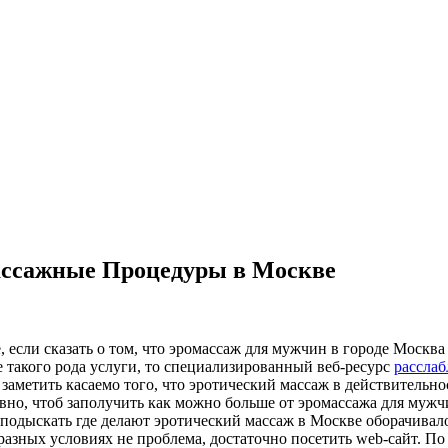
ассажные Процедуры в Москве
 если сказать о том, что эромассаж для мужчин в городе Москв
бе такого рода услуги, то специализированный веб-ресурс
рассла
 заметить касаемо того, что эротический массаж в действительн
овно, чтоб заполучить как можно больше от эромассажа для му
д подыскать где делают эротический массаж в Москве оборачивал
разных условиях не проблема, достаточно посетить web-сайт. По