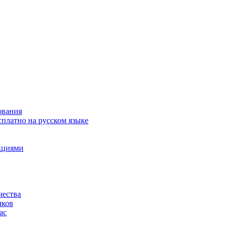
ования
сплатно на русском языке
акциями
чества
чков
ас