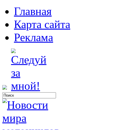
Главная
Карта сайта
Реклама