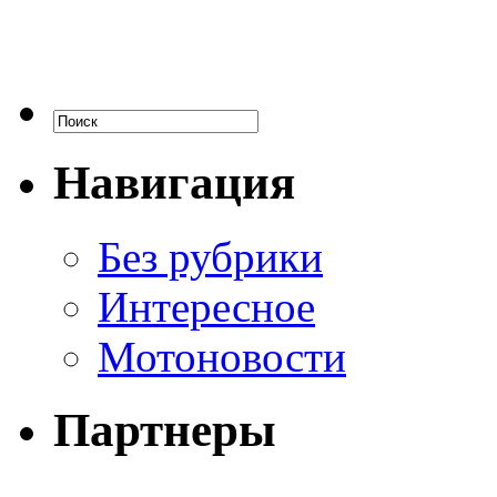
Навигация
Без рубрики
Интересное
Мотоновости
Партнеры