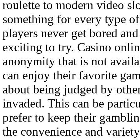
roulette to modern video slo
something for every type of 
players never get bored an
exciting to try. Casino onlin
anonymity that is not availa
can enjoy their favorite ga
about being judged by other
invaded. This can be partic
prefer to keep their gambling
the convenience and variety