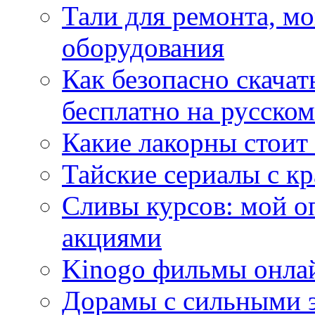
Тали для ремонта, м
оборудования
Как безопасно скачат
бесплатно на русском
Какие лакорны стоит
Тайские сериалы с к
Сливы курсов: мой о
акциями
Kinogo фильмы онлай
Дорамы с сильными 