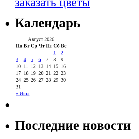
заказать цветы
Календарь
Август 2026
Пн
Вт
Ср
Чт
Пт
Сб
Вс
1
2
3
4
5
6
7
8
9
10
11
12
13
14
15
16
17
18
19
20
21
22
23
24
25
26
27
28
29
30
31
« Июл
Последние новости