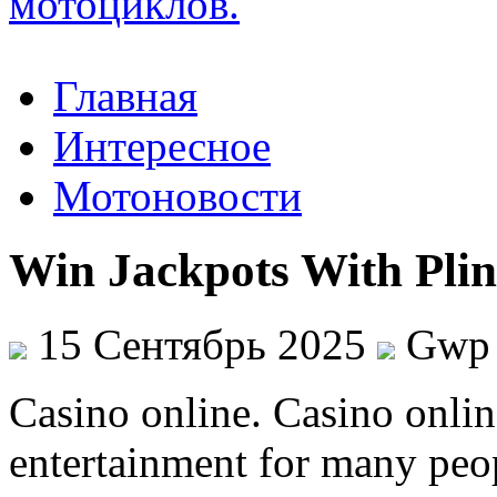
Главная
Интересное
Мотоновости
Win Jackpots With Pli
15 Сентябрь 2025
Gwp
Casino online. Casino onlin
entertainment for many peop