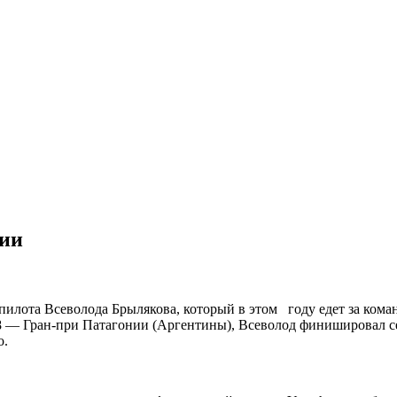
нии
 пилота Всеволода Брылякова, который в этом году едет за ком
8 — Гран-при Патагонии (Аргентины), Всеволод финишировал с
то.