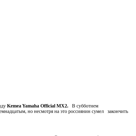
анду
Kemea Yamaha Official MX2.
В субботнем
емнадцатым, но несмотря на это россиянин сумел закончить