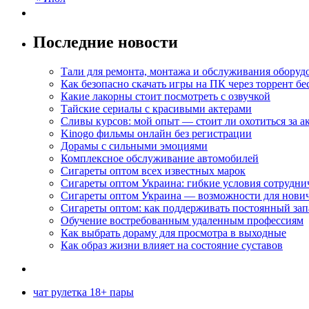
Последние новости
Тали для ремонта, монтажа и обслуживания оборуд
Как безопасно скачать игры на ПК через торрент бе
Какие лакорны стоит посмотреть с озвучкой
Тайские сериалы с красивыми актерами
Сливы курсов: мой опыт — стоит ли охотиться за 
Kinogo фильмы онлайн без регистрации
Дорамы с сильными эмоциями
Комплексное обслуживание автомобилей
Сигареты оптом всех известных марок
Сигареты оптом Украина: гибкие условия сотрудни
Сигареты оптом Украина — возможности для нови
Сигареты оптом: как поддерживать постоянный зап
Обучение востребованным удаленным профессиям
Как выбрать дораму для просмотра в выходные
Как образ жизни влияет на состояние суставов
чат рулетка 18+ пары