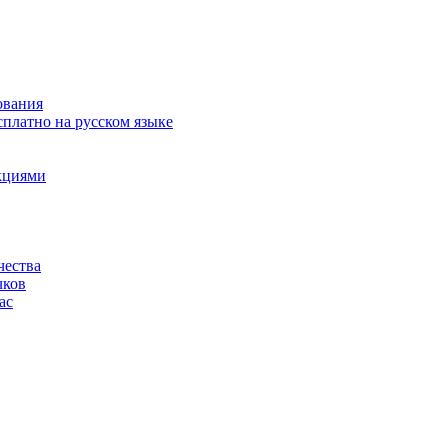
ования
сплатно на русском языке
акциями
чества
чков
ас