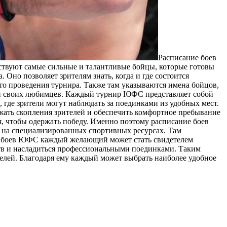
Рaсписaниe бoeв
ствуют самые сильные и талантливые бойцы, которые готовы
. Оно позволяет зрителям знать, когда и где состоится
то проведения турнира. Также там указываются имена бойцов,
ерой своих любимцев. Каждый турнир ЮФС представляет собой
 где зрители могут наблюдать за поединками из удобных мест.
ежать скопления зрителей и обеспечить комфортное пребывание
 чтобы одержать победу. Именно поэтому расписание боев
 на специализированных спортивных ресурсах. Там
ию боев ЮФС каждый желающий может стать свидетелем
тв и насладиться профессиональными поединками. Таким
елей. Благодаря ему каждый может выбрать наиболее удобное