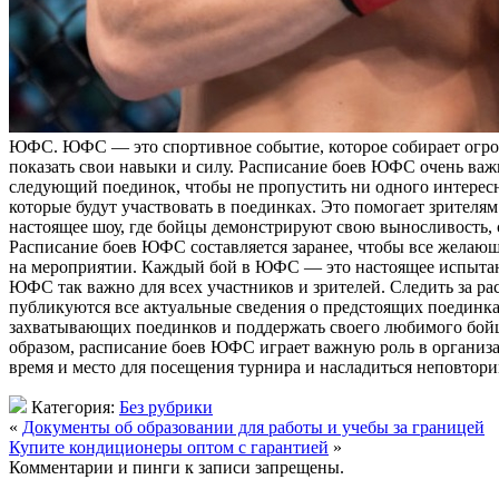
ЮФС. ЮФС — этo спортивное событие, которое собирает огром
показать свои навыки и силу. Расписание боев ЮФС очень важ
следующий поединок, чтобы не пропустить ни одного интересн
которые будут участвовать в поединках. Это помогает зрител
настоящее шоу, где бойцы демонстрируют свою выносливость, с
Расписание боев ЮФС составляется заранее, чтобы все желающ
на мероприятии. Каждый бой в ЮФС — это настоящее испытани
ЮФС так важно для всех участников и зрителей. Следить за 
публикуются все актуальные сведения о предстоящих поединк
захватывающих поединков и поддержать своего любимого бойц
образом, расписание боев ЮФС играет важную роль в организ
время и место для посещения турнира и насладиться неповтор
Категория:
Без рубрики
«
Документы об образовании для работы и учебы за границей
Купите кондиционеры оптом с гарантией
»
Комментарии и пинги к записи запрещены.