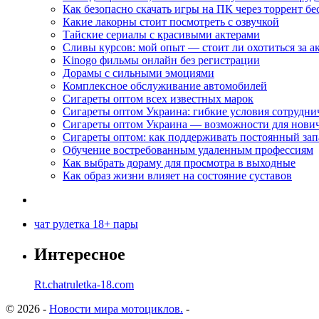
Как безопасно скачать игры на ПК через торрент бе
Какие лакорны стоит посмотреть с озвучкой
Тайские сериалы с красивыми актерами
Сливы курсов: мой опыт — стоит ли охотиться за 
Kinogo фильмы онлайн без регистрации
Дорамы с сильными эмоциями
Комплексное обслуживание автомобилей
Сигареты оптом всех известных марок
Сигареты оптом Украина: гибкие условия сотрудни
Сигареты оптом Украина — возможности для нови
Сигареты оптом: как поддерживать постоянный зап
Обучение востребованным удаленным профессиям
Как выбрать дораму для просмотра в выходные
Как образ жизни влияет на состояние суставов
чат рулетка 18+ пары
Интересное
Rt.chatruletka-18.com
© 2026 -
Новости мира мотоциклов.
-