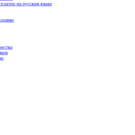
сплатно на русском языке
акциями
чества
чков
ас