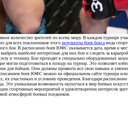
ное количество зрителей по всему миру. В каждом турнире уча
но для всех поклонников этого
результаты боев бокса
вида спорта
ого боя. В расписании боев ЮФС указывается дата, время и мес
ям выбрать наиболее интересные для них бои и следить за карь
илу и технику. Бои проходят в специально оборудованных залах,
ие могли подготовиться к походу на турнир. Это позволяет изб
е для бойцов. Они должны проявить все свои навыки и умения,
расписанием боев ЮФС можно на официальном сайте турнира или
ах, их участниках и условиях проведения. Благодаря расписан
а. Это уникальная возможность окунуться в мир боевых искусс
ации спортивных мероприятий и удовлетворении интересов зрит
имой атмосферой боевых поединков.