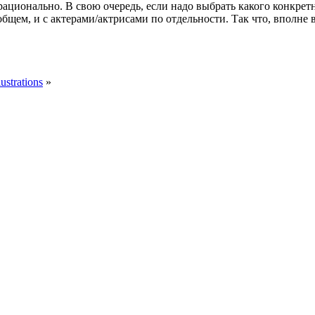
о рационально. В свою очередь, если надо выбрать какого конкре
бщем, и с актерами/актрисами по отдельности. Так что, вполне 
ustrations
»