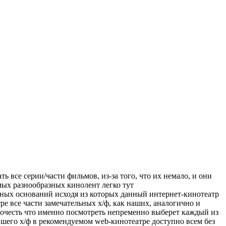
 все серии/части фильмов, из-за того, что их немало, и они
амых разнообразных кинолент легко тут
жных оснований исходя из которых данный интернет-кинотеатр
ре все части замечательных х/ф, как наших, аналогично и
дпочесть что именно посмотреть непременно выберет каждый из
вшего х/ф в рекомендуемом web-кинотеатре доступно всем без