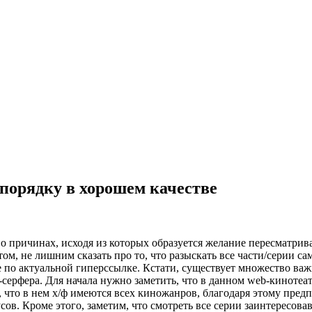
 порядку в хорошем качестве
 причинах, исходя из которых образуется желание пересматривать
ом, не лишним сказать про то, что разыскать все части/серии с
 по актуальной гиперссылке. Кстати, существует множество ва
серфера. Для начала нужно заметить, что в данном web-кинотеат
, что в нем х/ф имеются всех киножанров, благодаря этому пре
ов. Кроме этого, заметим, что смотреть все серии заинтересова