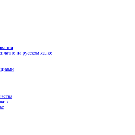
ования
сплатно на русском языке
акциями
чества
чков
ас