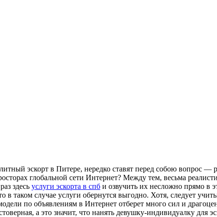
элитный эскорт в Питере, нередко ставят перед собою вопрос — 
осторах глобальной сети Интернет? Между тем, весьма реалист
раз здесь
услуги эскорта в спб
и озвучить их несложно прямо в э
о в таком случае услуги обернутся выгодно. Хотя, следует учиты
модели по объявлениям в Интернет отберет много сил и драгоцен
товерная, а это значит, что нанять девушку-индивидуалку для э