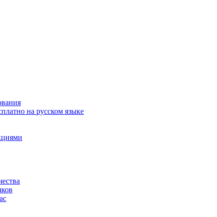
ования
сплатно на русском языке
акциями
чества
чков
ас