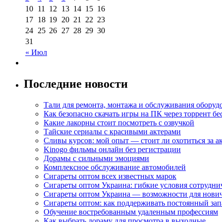
10
11
12
13
14
15
16
17
18
19
20
21
22
23
24
25
26
27
28
29
30
31
« Июл
Последние новости
Тали для ремонта, монтажа и обслуживания оборуд
Как безопасно скачать игры на ПК через торрент бе
Какие лакорны стоит посмотреть с озвучкой
Тайские сериалы с красивыми актерами
Сливы курсов: мой опыт — стоит ли охотиться за 
Kinogo фильмы онлайн без регистрации
Дорамы с сильными эмоциями
Комплексное обслуживание автомобилей
Сигареты оптом всех известных марок
Сигареты оптом Украина: гибкие условия сотрудни
Сигареты оптом Украина — возможности для нови
Сигареты оптом: как поддерживать постоянный зап
Обучение востребованным удаленным профессиям
Как выбрать дораму для просмотра в выходные