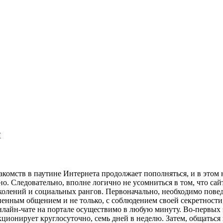
и
комств в паутине Интернета продолжает пополняться, и в этом н
но. Следовательно, вполне логично не усомниться в том, что са
олений и социальных рангов. Первоначально, необходимо поведа
енным общением и не только, с соблюдением своей секретности,
нлайн-чате на портале осуществимо в любую минуту. Во-первых эт
ционирует круглосуточно, семь дней в неделю. Затем, общаться в