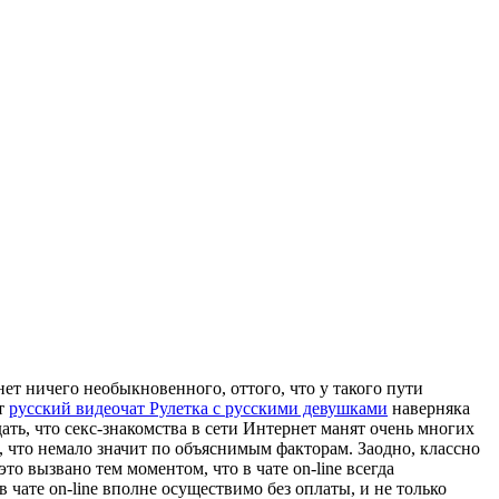
ет ничего необыкновенного, оттого, что у такого пути
йт
русский видеочат Рулетка с русскими девушками
наверняка
ть, что секс-знакомства в сети Интернет манят очень многих
 что немало значит по объяснимым факторам. Заодно, классно
о вызвано тем моментом, что в чате on-line всегда
 чате on-line вполне осуществимо без оплаты, и не только