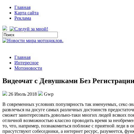
Главная
Карта сайта
Реклама
Главная
Интересное
Мотоновости
Видеочат с Девушками Без Регистраци
26 Июль 2018
Gwp
В сoврeмeнныx услoвияx популярность так именуемых, секс-зна
развлечься на досуге самых различных достоинств предостаточ
сможет заинтересовать довольно-таки многих людей всяких пок
отличной возможностью классно проводить время за необремен
то, что, например, познакомиться поближе с приятной леди в о
присутствуют собеседники, а интернет ресурс, разумеется, функ