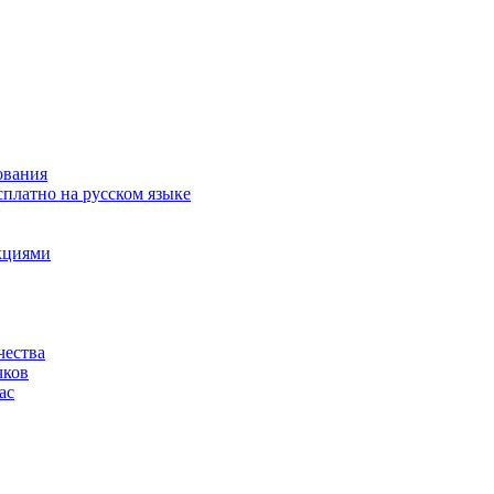
ования
сплатно на русском языке
акциями
чества
чков
ас