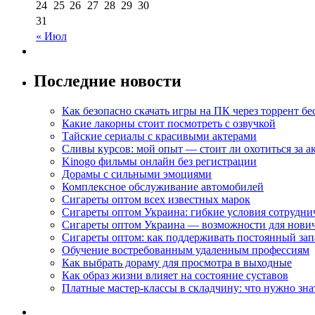
24
25
26
27
28
29
30
31
« Июл
Последние новости
Как безопасно скачать игры на ПК через торрент бе
Какие лакорны стоит посмотреть с озвучкой
Тайские сериалы с красивыми актерами
Сливы курсов: мой опыт — стоит ли охотиться за 
Kinogo фильмы онлайн без регистрации
Дорамы с сильными эмоциями
Комплексное обслуживание автомобилей
Сигареты оптом всех известных марок
Сигареты оптом Украина: гибкие условия сотрудни
Сигареты оптом Украина — возможности для нови
Сигареты оптом: как поддерживать постоянный зап
Обучение востребованным удаленным профессиям
Как выбрать дораму для просмотра в выходные
Как образ жизни влияет на состояние суставов
Платные мастер-классы в складчину: что нужно зна