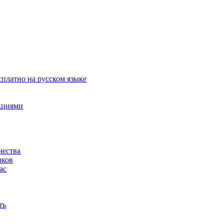
сплатно на русском языке
акциями
чества
чков
ас
ть