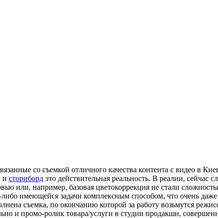
вязанные со съемкой отличного качества контента с видео в Кие
у и
сториборд
это действительная реальность. В реалии, сейчас 
вью или, например, базовая цветокоррекция не стали сложность
либо имеющейся задачи комплексным способом, что очень даже п
лнена съемка, по окончанию которой за работу возьмутся режис
ьно и промо-ролик товара/услуги в студии продакшн, совершенн