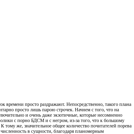
ок времени просто раздражают. Непосредственно, такого плана
тарно просто лишь парою строчек. Начнем с того, что на
лючительно и очень даже экзотичные, которые несомненно
лики с порно БДСМ и с негром, из-за того, что к большому
К тому же, значительное общее количество почитателей порева
х численность в сущности, благодаря планомерным