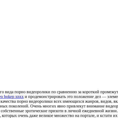
ого вида порно видеоролики по сравнению за короткий промежут
eo bokep xnxx
и продемонстрировать это положение дел — элемен
качества порно видеоролики всех имеющихся жанров, видов, вк
зных поколений. Очень многих явно привлекут внимание видеоро
и собственные эротические прихоти в личной ежедневной жизни. 
 которых очень даже великое множество на портале, и кстати и