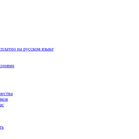
сплатно на русском языке
акциями
чества
чков
ас
ть