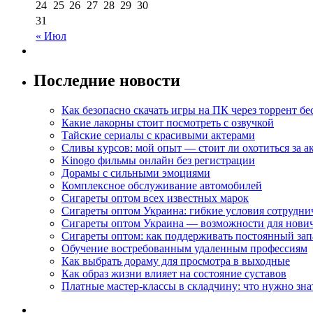
24
25
26
27
28
29
30
31
« Июл
Последние новости
Как безопасно скачать игры на ПК через торрент бе
Какие лакорны стоит посмотреть с озвучкой
Тайские сериалы с красивыми актерами
Сливы курсов: мой опыт — стоит ли охотиться за 
Kinogo фильмы онлайн без регистрации
Дорамы с сильными эмоциями
Комплексное обслуживание автомобилей
Сигареты оптом всех известных марок
Сигареты оптом Украина: гибкие условия сотрудни
Сигареты оптом Украина — возможности для нови
Сигареты оптом: как поддерживать постоянный зап
Обучение востребованным удаленным профессиям
Как выбрать дораму для просмотра в выходные
Как образ жизни влияет на состояние суставов
Платные мастер-классы в складчину: что нужно зна