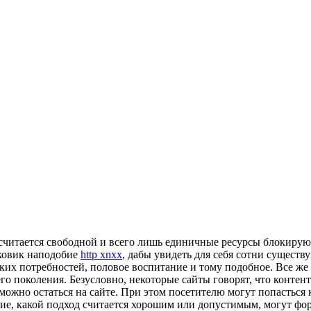
 считается свободной и всего лишь единичные ресурсы блокиру
сковик наподобие
http xnxx
, дабы увидеть для себя сотни сущес
ких потребностей, половое воспитание и тому подобное. Все же
о поколения. Безусловно, некоторые сайты говорят, что контен
 можно остаться на сайте. При этом посетителю могут попастьс
ие, какой подход считается хорошим или допустимым, могут фо