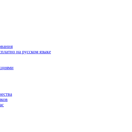
ования
сплатно на русском языке
акциями
чества
чков
ас