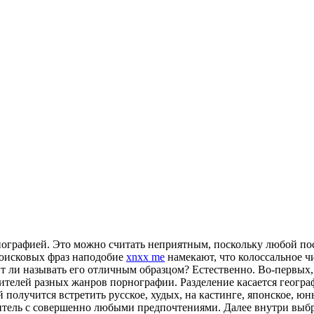
нографией. Это можно считать неприятным, поскольку любой по
оисковых фраз наподобие
xnxx me
намекают, что колоссальное 
ит ли называть его отличным образцом? Естественно. Во-первых
телей разных жанров порнографии. Разделение касается географ
 получится встретить русское, худых, на кастинге, японское, юны
итель с совершенно любыми предпочтениями. Далее внутри выбр