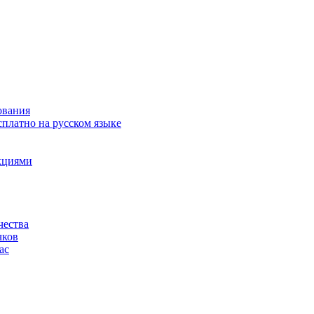
ования
сплатно на русском языке
акциями
чества
чков
ас