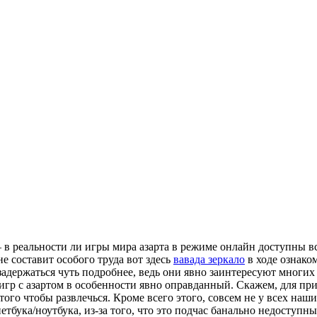
 — в реальности ли игры мира азарта в режиме онлайн доступны
е составит особого труда вот здесь
вавада зеркало
в ходе ознако
задержаться чуть подробнее, ведь они явно заинтересуют многих
игр с азартом в особенности явно оправданный. Скажем, для пр
 того чтобы развлечься. Кроме всего этого, совсем не у всех на
етбука/ноутбука, из-за того, что это подчас банально недоступн