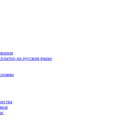
ования
сплатно на русском языке
акциями
чества
чков
ас