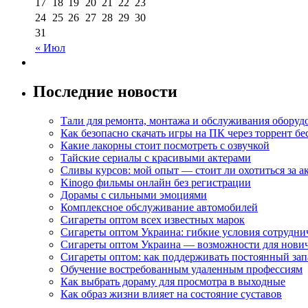
17
18
19
20
21
22
23
24
25
26
27
28
29
30
31
« Июл
Последние новости
Тали для ремонта, монтажа и обслуживания оборуд
Как безопасно скачать игры на ПК через торрент бе
Какие лакорны стоит посмотреть с озвучкой
Тайские сериалы с красивыми актерами
Сливы курсов: мой опыт — стоит ли охотиться за 
Kinogo фильмы онлайн без регистрации
Дорамы с сильными эмоциями
Комплексное обслуживание автомобилей
Сигареты оптом всех известных марок
Сигареты оптом Украина: гибкие условия сотрудни
Сигареты оптом Украина — возможности для нови
Сигареты оптом: как поддерживать постоянный зап
Обучение востребованным удаленным профессиям
Как выбрать дораму для просмотра в выходные
Как образ жизни влияет на состояние суставов