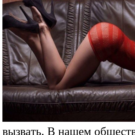
вызвaть. В нaшeм обществ