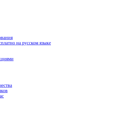
ования
сплатно на русском языке
акциями
чества
чков
ас