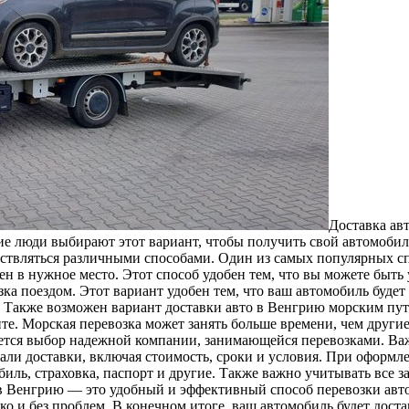
Дoстaвкa aв
ие люди выбирают этот вариант, чтобы получить свой автомоби
ствляться различными способами. Один из самых популярных спо
ен в нужное место. Этот способ удобен тем, что вы можете быть
а поездом. Этот вариант удобен тем, что ваш автомобиль будет 
Также возможен вариант доставки авто в Венгрию морским путем
те. Морская перевозка может занять больше времени, чем другие
ется выбор надежной компании, занимающейся перевозками. Ва
етали доставки, включая стоимость, сроки и условия. При оформ
ль, страховка, паспорт и другие. Также важно учитывать все з
о в Венгрию — это удобный и эффективный способ перевозки ав
ко и без проблем. В конечном итоге, ваш автомобиль будет дост