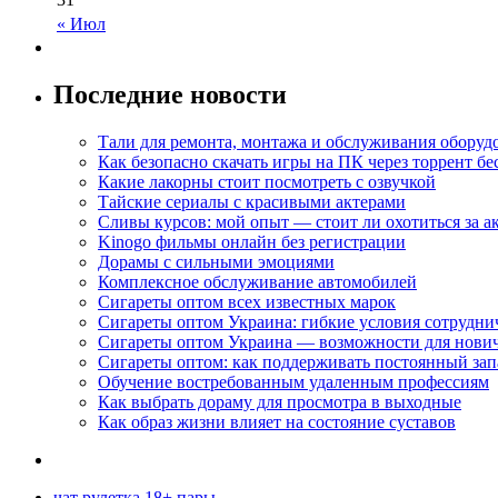
« Июл
Последние новости
Тали для ремонта, монтажа и обслуживания оборуд
Как безопасно скачать игры на ПК через торрент бе
Какие лакорны стоит посмотреть с озвучкой
Тайские сериалы с красивыми актерами
Сливы курсов: мой опыт — стоит ли охотиться за 
Kinogo фильмы онлайн без регистрации
Дорамы с сильными эмоциями
Комплексное обслуживание автомобилей
Сигареты оптом всех известных марок
Сигареты оптом Украина: гибкие условия сотрудни
Сигареты оптом Украина — возможности для нови
Сигареты оптом: как поддерживать постоянный зап
Обучение востребованным удаленным профессиям
Как выбрать дораму для просмотра в выходные
Как образ жизни влияет на состояние суставов
чат рулетка 18+ пары