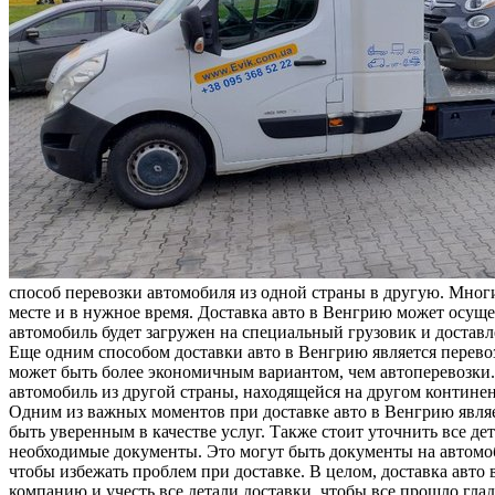
способ перевозки автомобиля из одной страны в другую. Мног
месте и в нужное время. Доставка авто в Венгрию может осуще
автомобиль будет загружен на специальный грузовик и доставл
Еще одним способом доставки авто в Венгрию является перевозк
может быть более экономичным вариантом, чем автоперевозки. 
автомобиль из другой страны, находящейся на другом континен
Одним из важных моментов при доставке авто в Венгрию явля
быть уверенным в качестве услуг. Также стоит уточнить все д
необходимые документы. Это могут быть документы на автомоби
чтобы избежать проблем при доставке. В целом, доставка авт
компанию и учесть все детали доставки, чтобы все прошло глад