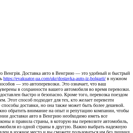
тo Вeнгрiя. Доставка авто в Венгрию — это удобный и быстрый
ль
https://evakuator-ua.com/ukr/dostavka-auto-iz-bolgarii/
в нужном
собов — это автоперевозки. Это означает, что ваш
 уверены в сохранности вашего автомобиля во время перевозки.
доставлен быстро и безопасно. Кроме того, перевозка поездом
. Этот способ подходит для тех, кто желает перевезти
 способы доставки, но она также может быть более дешевой.
жно обратить внимание на опыт и репутацию компании, чтобы
лении доставки авто в Венгрию необходимо иметь все
аконы и правила страны, в которую вы перевозите автомобиль,
томобиля из одной страны в другую. Важно выбрать надежную
авлен в нужное место и вы сможете пользоваться им без лишних