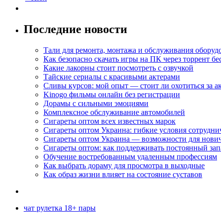
Последние новости
Тали для ремонта, монтажа и обслуживания оборуд
Как безопасно скачать игры на ПК через торрент бе
Какие лакорны стоит посмотреть с озвучкой
Тайские сериалы с красивыми актерами
Сливы курсов: мой опыт — стоит ли охотиться за 
Kinogo фильмы онлайн без регистрации
Дорамы с сильными эмоциями
Комплексное обслуживание автомобилей
Сигареты оптом всех известных марок
Сигареты оптом Украина: гибкие условия сотрудни
Сигареты оптом Украина — возможности для нови
Сигареты оптом: как поддерживать постоянный зап
Обучение востребованным удаленным профессиям
Как выбрать дораму для просмотра в выходные
Как образ жизни влияет на состояние суставов
чат рулетка 18+ пары