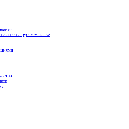
ования
сплатно на русском языке
акциями
чества
чков
ас