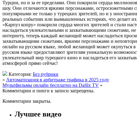
Турции, но и за ее пределами. Они покорили сердца миллионо
шоу. Они отличаются яркими персонажами, остросюжетными си
популярными не только у турецких зрителей, но и у иностра
реальных событиях или вымышленных историях, что делает их
«Карпуз копру» покорили сердца многих зрителей и стали нас
насладиться увлекательными и захватывающими сюжетами, не в
интернету, теперь каждый желающий может насладиться просмо
захватывающими сюжетами, яркими персонажами и неповторимо
онлайн на русском языке, любой желающий может окунуться в 
русском языке предоставляют зрителям уникальную возможност
увлекательный мир турецкого кино и насладиться его захваты
атмосферой прямо сейчас!
Категория:
Без рубрики
«
Автоматизация в арбитраже трафика в 2025 году
Мультфильмы онлайн бесплатно на Dafilx TV
»
Комментарии и пинги к записи запрещены.
Комментарии закрыты.
Лучшее видео