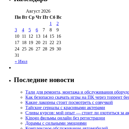
Август 2026
Пн
Вт
Ср
Чт
Пт
Сб
Вс
1
2
3
4
5
6
7
8
9
10
11
12
13
14
15
16
17
18
19
20
21
22
23
24
25
26
27
28
29
30
31
« Июл
Последние новости
Тали для ремонта, монтажа и обслуживания оборуд
Как безопасно скачать игры на ПК через торрент бе
Какие лакорны стоит посмотреть с озвучкой
Тайские сериалы с красивыми актерами
Сливы курсов: мой опыт — стоит ли охотиться за 
Kinogo фильмы онлайн без регистрации
Дорамы с сильными эмоциями
Комплексное обслуживание автомобилей