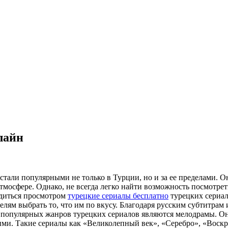
лайн
стали популярными не только в Турции, но и за ее пределами. О
осфере. Однако, не всегда легко найти возможность посмотреть
адиться просмотром
турецкие сериалы бесплатно
турецких сериал
елям выбрать то, что им по вкусу. Благодаря русским субтитра
 популярных жанров турецких сериалов являются мелодрамы. О
ими. Такие сериалы как «Великолепный век», «Серебро», «Воск