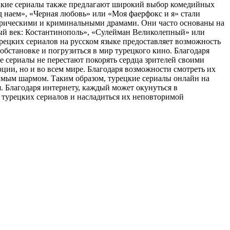
рецкие сериалы также предлагают широкий выбор комедийных
наем», «Черная любовь» или «Моя фаерфокс и я» стали
торическими и криминальными драмами. Они часто основаны на
ый век: Костантинополь», «Сулейман Великолепный» или
рецких сериалов на русском языке предоставляет возможность
бстановке и погрузиться в мир турецкого кино. Благодаря
 сериалы не перестают покорять сердца зрителей своими
ии, но и во всем мире. Благодаря возможности смотреть их
имым шармом. Таким образом, турецкие сериалы онлайн на
 Благодаря интернету, каждый может окунуться в
 турецких сериалов и насладиться их неповторимой