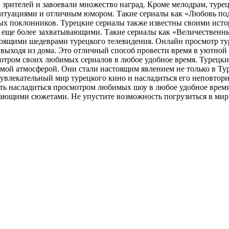
в зрителей и завоевали множество наград. Кроме мелодрам, ту
туациями и отличным юмором. Такие сериалы как «Любовь под 
нных поклонников. Турецкие сериалы также известны своими ис
 еще более захватывающими. Такие сериалы как «Величественн
тоящими шедеврами турецкого телевидения. Онлайн просмотр ту
ыходя из дома. Это отличный способ провести время в уютной о
тром своих любимых сериалов в любое удобное время. Турецкие
й атмосферой. Они стали настоящим явлением не только в Турц
увлекательный мир турецкого кино и насладиться его неповтор
ь насладиться просмотром любимых шоу в любое удобное время.
вающими сюжетами. Не упустите возможность погрузиться в мир