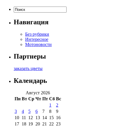
Навигация
Без рубрики
Интересное
Мотоновости
Партнеры
заказать цветы
Календарь
Август 2026
Пн
Вт
Ср
Чт
Пт
Сб
Вс
1
2
3
4
5
6
7
8
9
10
11
12
13
14
15
16
17
18
19
20
21
22
23