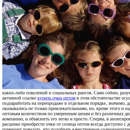
каких-либо поколений и социальных рангов. Само собою, разум
активной ссылке
купить очки оптом
в этом обстоятельстве осу
подзаработать на перепродаже в отдельном порядке, значимо,
оказывались не только привлекательными, но, кроме этого и 
оптовым количеством по умеренным ценам и без различных дил
компанию, и объяснить это легко и просто. Сперва, в анонси
расценке приобрести очки от солнца оптом всегда доступно с 
помешает поведать, что подобрать качественные солнцезащитн