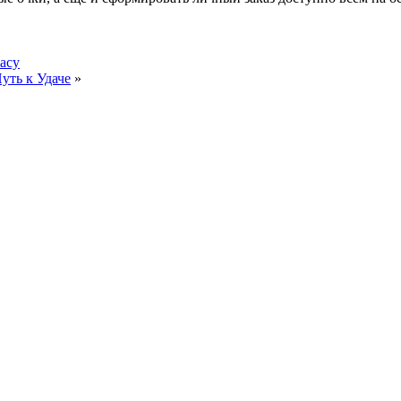
macy
уть к Удаче
»