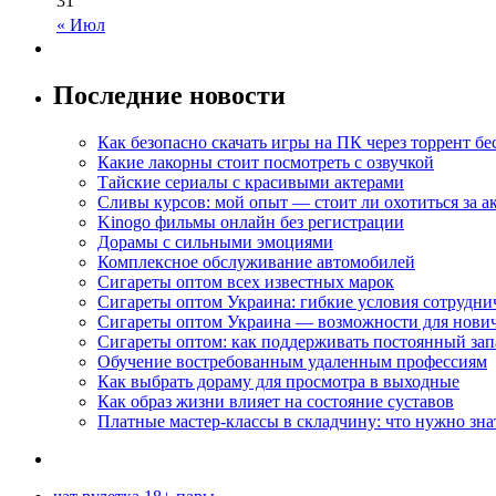
31
« Июл
Последние новости
Как безопасно скачать игры на ПК через торрент бе
Какие лакорны стоит посмотреть с озвучкой
Тайские сериалы с красивыми актерами
Сливы курсов: мой опыт — стоит ли охотиться за 
Kinogo фильмы онлайн без регистрации
Дорамы с сильными эмоциями
Комплексное обслуживание автомобилей
Сигареты оптом всех известных марок
Сигареты оптом Украина: гибкие условия сотрудни
Сигареты оптом Украина — возможности для нови
Сигареты оптом: как поддерживать постоянный зап
Обучение востребованным удаленным профессиям
Как выбрать дораму для просмотра в выходные
Как образ жизни влияет на состояние суставов
Платные мастер-классы в складчину: что нужно зна