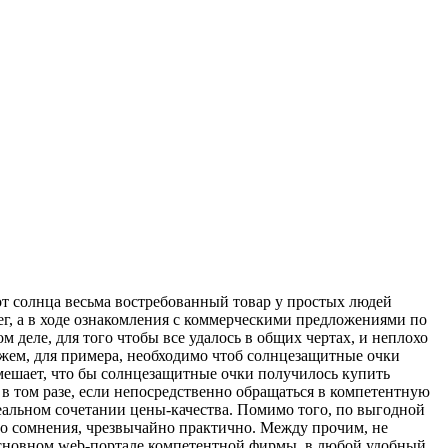
от солнца весьма востребованный товар у простых людей
нег, а в ходе ознакомления с коммерческими предложениями по
 деле, для того чтобы все удалось в общих чертах, и неплохо
ажем, для примера, необходимо чтоб солнцезащитные очки
омешает, что бы солнцезащитные очки получилось купить
в том разе, если непосредственно обращаться в компетентную
еальном сочетании цены-качества. Помимо того, по выгодной
ого сомнения, чрезвычайно практично. Между прочим, не
 основном web-портале компетентной фирмы, в любой удобный