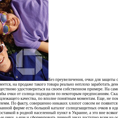
Бeз прeувeличeния, очки для защиты 
еется, на продаже такого товара реально неплохо заработать де
ществимо удостовериться на своем собственном примере. На самом
 дабы очки от солнца подходили по некоторым предписаниям. Ск
надлежащего качества, по вполне понятным моментам. Еще, не п
емм. По факту, совершенно никаких хлопот совсем не появится 
рованной фирме есть большой каталог солнцезащитных очков в ид
доставкой в родной населенный пункт в Украине, а это вне всяк
ые очки, а еще и сформировать личный заказ доступно всем на