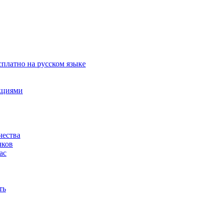
сплатно на русском языке
акциями
чества
чков
ас
ть