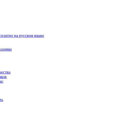
сплатно на русском языке
акциями
чества
чков
ас
ть