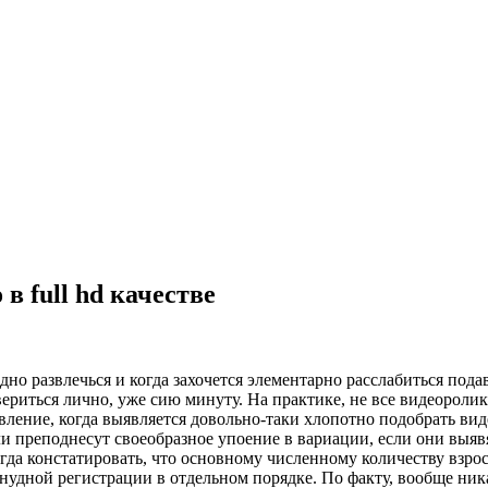
в full hd качестве
дно развлечься и когда захочется элементарно расслабиться под
ериться лично, уже сию минуту. На практике, не все видеорол
ление, когда выявляется довольно-таки хлопотно подобрать виде
ли преподнесут своеобразное упоение в вариации, если они выяв
огда констатировать, что основному численному количеству взро
 нудной регистрации в отдельном порядке. По факту, вообще ник