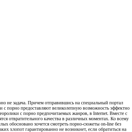
авно не задача. Причем отправившись на специальный портал
ики с порно предоставляют великолепную возможность эффектно
оролики с порно предпочитаемых жанров, в Internet. Вместе с
ятся отвратительного качества в различных моментах. Ко всему
слых обосновано хочется смотреть порно-сюжеты on-line без
аких хлопот гарантированно не возникнет, если обратиться на