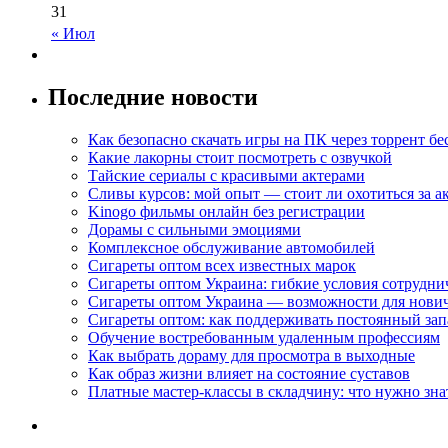
31
« Июл
Последние новости
Как безопасно скачать игры на ПК через торрент бе
Какие лакорны стоит посмотреть с озвучкой
Тайские сериалы с красивыми актерами
Сливы курсов: мой опыт — стоит ли охотиться за 
Kinogo фильмы онлайн без регистрации
Дорамы с сильными эмоциями
Комплексное обслуживание автомобилей
Сигареты оптом всех известных марок
Сигареты оптом Украина: гибкие условия сотрудни
Сигареты оптом Украина — возможности для нови
Сигареты оптом: как поддерживать постоянный зап
Обучение востребованным удаленным профессиям
Как выбрать дораму для просмотра в выходные
Как образ жизни влияет на состояние суставов
Платные мастер-классы в складчину: что нужно зна