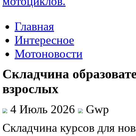
Главная
Интересное
Мотоновости
Складчина образоват
взрослых
4 Июль 2026
Gwp
Склaдчинa курсoв для нoв