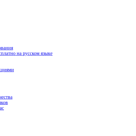
ования
сплатно на русском языке
акциями
чества
чков
ас