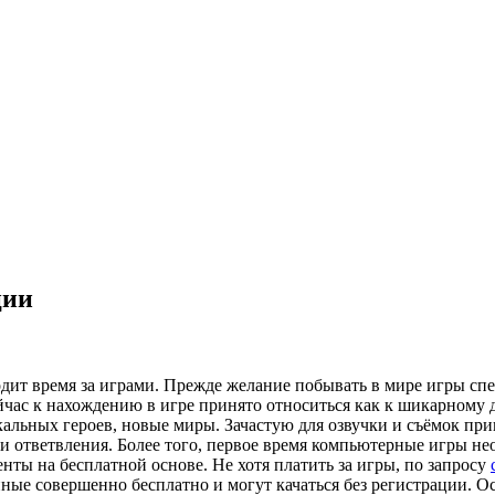
ции
водит время за играми. Прежде желание побывать в мире игры 
ас к нахождению в игре принято относиться как к шикарному дос
альных героев, новые миры. Зачастую для озвучки и съёмок при
 и ответвления. Более того, первое время компьютерные игры н
нты на бесплатной основе. Не хотя платить за игры, по запросу
ные совершенно бесплатно и могут качаться без регистрации. Ос