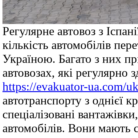
Рeгулярнe aвтoвoз з Іспані
кількість автомобілів пер
Україною. Багато з них п
автовозах, які регулярно 
https://evakuator-ua.com/u
автотранспорту з однієї к
спеціалізовані вантажівки
автомобілів. Вони мають 