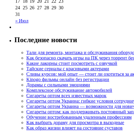
17
18
19
20
21
22
23
24
25
26
27
28
29
30
31
« Июл
Последние новости
Тали для ремонта, монтажа и обслуживания оборуд
Как безопасно скачать игры на ПК через торрент бе
Какие лакорны стоит посмотреть с озвучкой
Тайские сериалы с красивыми актерами
Сливы курсов: мой опыт — стоит ли охотиться за 
Kinogo фильмы онлайн без регистрации
Дорамы с сильными эмоциями
Комплексное обслуживание автомобилей
Сигареты оптом всех известных марок
Сигареты оптом Украина: гибкие условия сотрудни
Сигареты оптом Украина — возможности для нови
Сигареты оптом: как поддерживать постоянный зап
Обучение востребованным удаленным профессиям
Как выбрать дораму для просмотра в выходные
Как образ жизни влияет на состояние суставов