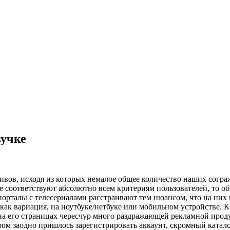
вучке
тивов, исходя из которых немалое общее количество наших согр
ере соответствуют абсолютно всем критериям пользователей, то 
 порталы с телесериалами расстраивают тем нюансом, что на ни
к вариация, на ноутбуке/нетбуке или мобильном устройстве. К т
 на его страницах чересчур много раздражающей рекламной прод
ором заодно пришлось зарегистрировать аккаунт, скромный катал