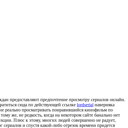
аждан предоставляют предпочтение просмотру сериалов онлайн.
обратиться сюда по действующей ссылке
lordserial
наверняка
х не реально просматривать понравившийся кинофильм по
ому же, не редкость, когда на некотором сайте банально нет
укции. Плюс к этому, многих людей совершенно не радует,
ог сериалов и спустя какой-либо отрезок времени придется