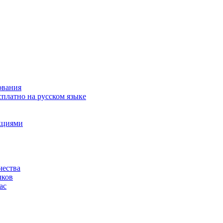
ования
сплатно на русском языке
акциями
чества
чков
ас