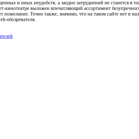
нных и иных неудобств, а заодно затруднений не станется в то
нет-кинотеатре выложен впечатляющий ассортимент безупречного
т пожелание. Точно также, значимо, что на таком сайте нет в н
eb-обозревателя.
ателей