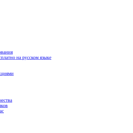
ования
сплатно на русском языке
акциями
чества
чков
ас