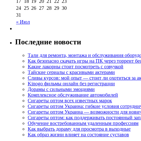
17
18
19
20
21
22
23
24
25
26
27
28
29
30
31
« Июл
Последние новости
Тали для ремонта, монтажа и обслуживания оборуд
Как безопасно скачать игры на ПК через торрент бе
Какие лакорны стоит посмотреть с озвучкой
Тайские сериалы с красивыми актерами
Сливы курсов: мой опыт — стоит ли охотиться за 
Kinogo фильмы онлайн без регистрации
Дорамы с сильными эмоциями
Комплексное обслуживание автомобилей
Сигареты оптом всех известных марок
Сигареты оптом Украина: гибкие условия сотрудни
Сигареты оптом Украина — возможности для нови
Сигареты оптом: как поддерживать постоянный зап
Обучение востребованным удаленным профессиям
Как выбрать дораму для просмотра в выходные
Как образ жизни влияет на состояние суставов