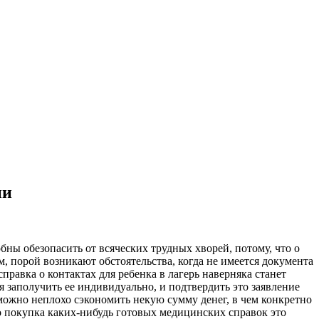
ии
ны обезопасить от всяческих трудных хворей, потому, что о
 порой возникают обстоятельства, когда не имеется документа
справка о контактах для ребенка в лагерь наверняка станет
я заполучить ее индивидуально, и подтвердить это заявление
можно неплохо сэкономить некую сумму денег, в чем конкретно
о покупка каких-нибудь готовых медицинских справок это