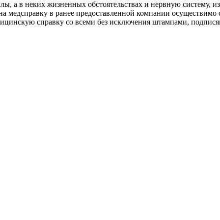
илы, а в неких жизненных обстоятельствах и нервную систему, и
з на медсправку в ранее предоставленной компании осуществимо 
едицинскую справку со всеми без исключения штампами, подпис