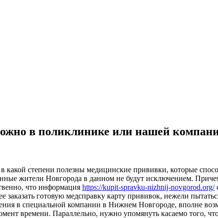
можно в поликлинике или нашей компан
в какой степени полезны медицинские прививки, которые способ
нные жители Новгорода в данном не будут исключением. Причем,
твенно, что информация
https://kupit-spravku-nizhnij-novgorod.org/
ее заказать готовую медсправку карту прививок, нежели пытатьс
ждения в специальной компании в Нижнем Новгороде, вполне воз
омент времени. Параллельно, нужно упомянуть касаемо того, чт