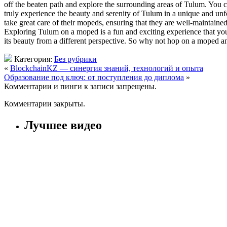
off the beaten path and explore the surrounding areas of Tulum. You c
truly experience the beauty and serenity of Tulum in a unique and unf
take great care of their mopeds, ensuring that they are well-maintaine
Exploring Tulum on a moped is a fun and exciting experience that you
its beauty from a different perspective. So why not hop on a moped a
Категория:
Без рубрики
«
BlockchainKZ — синергия знаний, технологий и опыта
Образование под ключ: от поступления до диплома
»
Комментарии и пинги к записи запрещены.
Комментарии закрыты.
Лучшее видео