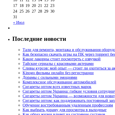
17
18
19
20
21
22
23
24
25
26
27
28
29
30
31
« Июл
Последние новости
Тали для ремонта, монтажа и обслуживания оборуд
Как безопасно скачать игры на ПК через торрент бе
Какие лакорны стоит посмотреть с озвучкой
Тайские сериалы с красивыми актерами
Сливы курсов: мой опыт — стоит ли охотиться за 
Kinogo фильмы онлайн без регистрации
Дорамы с сильными эмоциями
Комплексное обслуживание автомобилей
Сигареты оптом всех известных марок
Сигареты оптом Украина: гибкие условия сотрудни
Сигареты оптом Украина — возможности для нови
Сигареты оптом: как поддерживать постоянный зап
Обучение востребованным удаленным профессиям
Как выбрать дораму для просмотра в выходные
Как образ жизни влияет на состояние суставов