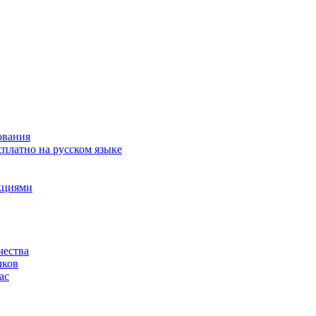
ования
сплатно на русском языке
акциями
чества
чков
ас