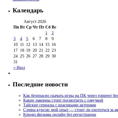
Календарь
Август 2026
Пн
Вт
Ср
Чт
Пт
Сб
Вс
1
2
3
4
5
6
7
8
9
10
11
12
13
14
15
16
17
18
19
20
21
22
23
24
25
26
27
28
29
30
31
« Июл
Последние новости
Как безопасно скачать игры на ПК через торрент бе
Какие лакорны стоит посмотреть с озвучкой
Тайские сериалы с красивыми актерами
Сливы курсов: мой опыт — стоит ли охотиться за 
Kinogo фильмы онлайн без регистрации