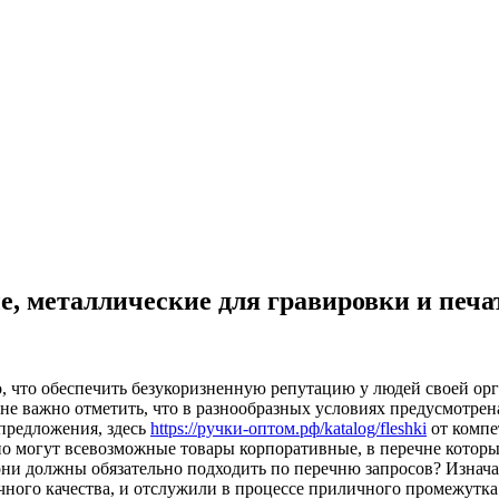
, металлические для гравировки и печа
, что обеспечить безукоризненную репутацию у людей своей орга
йне важно отметить, что в разнообразных условиях предусмотре
 предложения, здесь
https://ручки-оптом.рф/katalog/fleshki
от компе
но могут всевозможные товары корпоративные, в перечне которы
 они должны обязательно подходить по перечню запросов? Изнач
ого качества, и отслужили в процессе приличного промежутка в