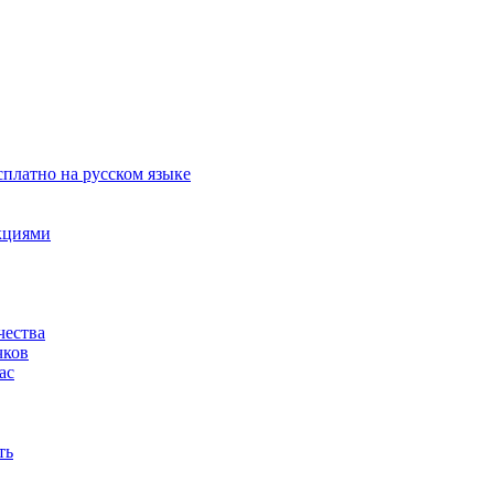
сплатно на русском языке
акциями
чества
чков
ас
ть