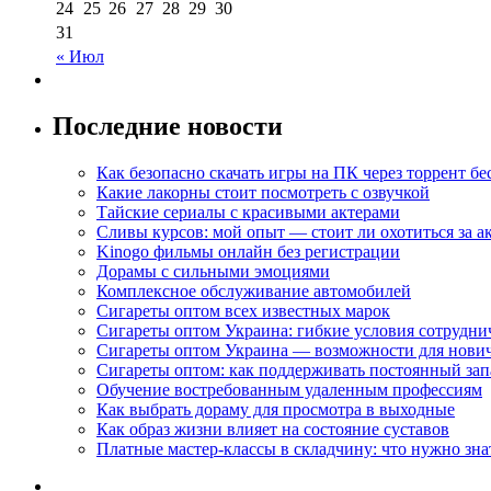
24
25
26
27
28
29
30
31
« Июл
Последние новости
Как безопасно скачать игры на ПК через торрент бе
Какие лакорны стоит посмотреть с озвучкой
Тайские сериалы с красивыми актерами
Сливы курсов: мой опыт — стоит ли охотиться за 
Kinogo фильмы онлайн без регистрации
Дорамы с сильными эмоциями
Комплексное обслуживание автомобилей
Сигареты оптом всех известных марок
Сигареты оптом Украина: гибкие условия сотрудни
Сигареты оптом Украина — возможности для нови
Сигареты оптом: как поддерживать постоянный зап
Обучение востребованным удаленным профессиям
Как выбрать дораму для просмотра в выходные
Как образ жизни влияет на состояние суставов
Платные мастер-классы в складчину: что нужно зна