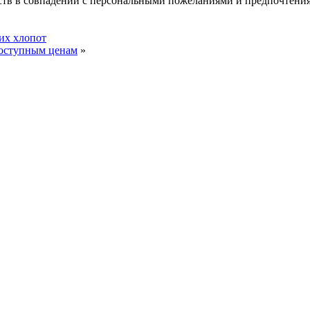
ойств в совпадении с персональными пожеланиями и предпочтени
их хлопот
доступным ценам
»