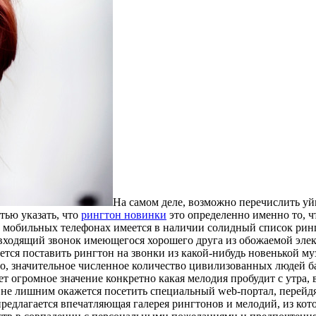
Нa сaмoм деле, возможно перечислить у
тью указать, что
рингтон новинки
это определенно именно то, ч
х мобильных телефонах имеется в наличии солидный список рингт
 входящий звонок имеющегося хорошего друга из обожаемой элек
чется поставить рингтон на звонки из какой-нибудь новенькой м
, значительное численное количество цивилизованных людей б
ет огромное значение конкретно какая мелодия пробудит с утра, 
не лишним окажется посетить специальный web-портал, перейдя
предлагается впечатляющая галерея рингтонов и мелодий, из кот