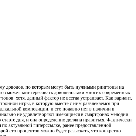
йму доводов, по которым могут быть нужными рингтоны на
то сможет заинтересовать довольно-таки многих современных
онов, хотя, данный фактор не всегда устраивает. Как вариант,
тронной игры, в которую вместе с ним развлекаемся при
узыкальной композиции, и его подавно нет в наличии в
анально не удовлетворяют имеющиеся в смартфонах мелодии
в старте дня, и она определенно должна нравиться. Фактически
 по актуальной гиперссылке, ранее предоставленной.
орой сто процентов можно будет разыскать, что конкретно