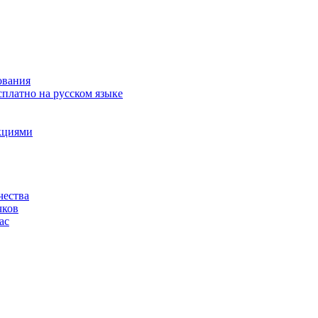
ования
сплатно на русском языке
акциями
чества
чков
ас