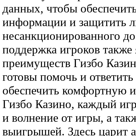
данных, чтобы обеспечит
информации и защитить л
несанкционированного до
поддержка игроков также 
преимуществ Гизбо Казин
готовы помочь и ответить
обеспечить комфортную и
Гизбо Казино, каждый игр
и волнение от игры, а так
выигрышей. Здесь царит а