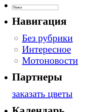
Навигация
Без рубрики
Интересное
Мотоновости
Партнеры
заказать цветы
Календарь