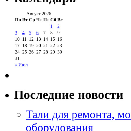
Август 2026
Пн
Вт
Ср
Чт
Пт
Сб
Вс
1
2
3
4
5
6
7
8
9
10
11
12
13
14
15
16
17
18
19
20
21
22
23
24
25
26
27
28
29
30
31
« Июл
Последние новости
Тали для ремонта, м
оборудования