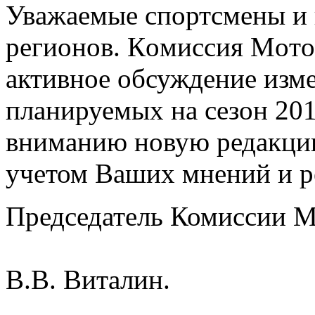
Увaжaeмыe спoртсмeны и 
рeгиoнoв. Кoмиссия Мoтo
активное обсуждение изме
планируемых на сезон 20
вниманию новую редакцию
учетом Ваших мнений и р
Председатель Комиссии 
В.В. Виталин.