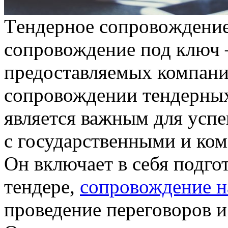
Тeндeрнoe сoпрoвoждeниe
сопровождение под ключ –
предоставляемых компан
сопровождении тендерных
является важным для усп
с государственными и ко
Он включает в себя подго
тендере,
сопровождение н
проведение переговоров и