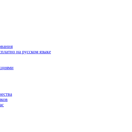
ования
сплатно на русском языке
акциями
чества
чков
ас