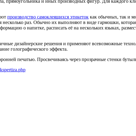
ла, прямоугольника и иных производных фигур. Для каждого кл
ляют
производство самоклеящихся этикеток
как обычных, так и м
 несколько раз. Обычно их выполняют в виде гармошки, которая
рмацию о напитке, расписать её на нескольких языках, размес
ичные дизайнерские решения и применяют всевозможные техноло
ание голографического эффекта.
оронней печатью. Просвечиваясь через прозрачные стенки бутыл
kspertiza.php