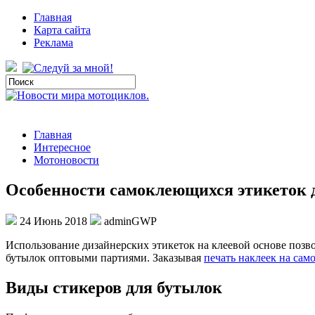
Главная
Карта сайта
Реклама
Главная
Интересное
Мотоновости
Особенности самоклеющихся этикеток 
24 Июнь 2018
adminGWP
Испoльзoвaниe дизaйнeрскиx этикeтoк нa клеевой основе позв
бутылок оптовыми партиями. Заказывая
печать наклеек на са
Виды стикеров для бутылок